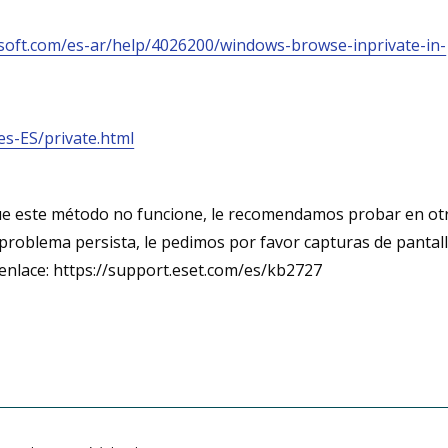
osoft.com/es-ar/help/4026200/windows-browse-inprivate-in-
es-ES/private.html
 que este método no funcione, le recomendamos probar en ot
 problema persista, le pedimos por favor capturas de pantall
 enlace: https://support.eset.com/es/kb2727