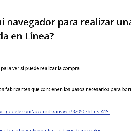
 navegador para realizar un
da en Línea?
para ver si puede realizar la compra.
los fabricantes que contienen los pasos necesarios para borr
ort.google.com/accounts/answer/32050?hl=es-419
pia-la-cache-y-elimina-los-archivos-temporales-