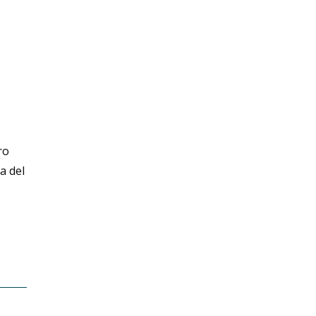
ro
a del