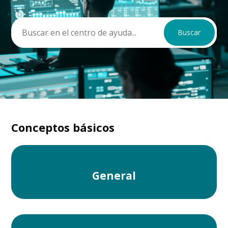
Categorías
Conceptos básicos
General