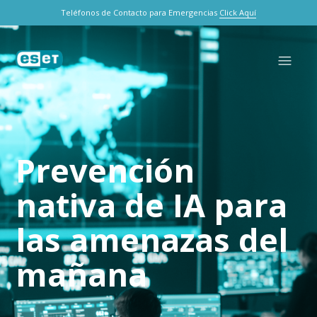
Teléfonos de Contacto para Emergencias
Click Aquí
ESET Clientes
Prevención
Búsqueda
nativa de IA para
las amenazas del
mañana