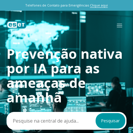
Telefones de Contato para Emergências
Clique aqui
Prevenção nativa
Pesquisa
por IA para as
ameaças de
amanhã