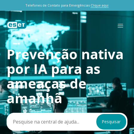
Telefones de Contato para Emergências
Clique aqui
Prevenção nativa
Pesquisa
por IA para as
ameaças de
amanhã